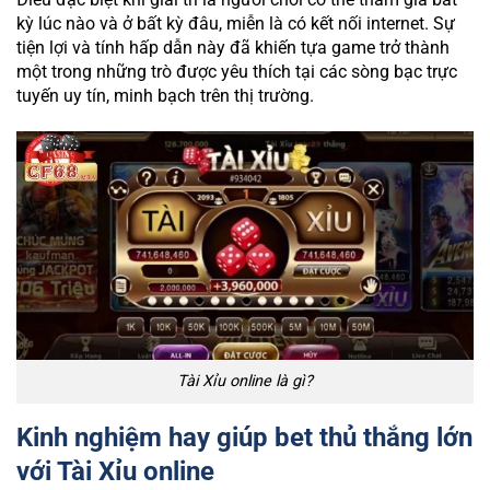
kỳ lúc nào và ở bất kỳ đâu, miễn là có kết nối internet. Sự
tiện lợi và tính hấp dẫn này đã khiến tựa game trở thành
một trong những trò được yêu thích tại các sòng bạc trực
tuyến uy tín, minh bạch trên thị trường.
Tài Xỉu online là gì?
Kinh nghiệm hay giúp bet thủ thắng lớn
với Tài Xỉu online