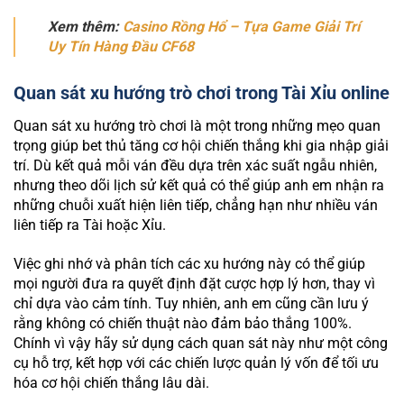
Xem thêm:
Casino Rồng Hổ – Tựa Game Giải Trí
Uy Tín Hàng Đầu CF68
Quan sát xu hướng trò chơi trong Tài Xỉu online
Quan sát xu hướng trò chơi là một trong những mẹo quan
trọng giúp bet thủ tăng cơ hội chiến thắng khi gia nhập giải
trí. Dù kết quả mỗi ván đều dựa trên xác suất ngẫu nhiên,
nhưng theo dõi lịch sử kết quả có thể giúp anh em nhận ra
những chuỗi xuất hiện liên tiếp, chẳng hạn như nhiều ván
liên tiếp ra Tài hoặc Xỉu.
Việc ghi nhớ và phân tích các xu hướng này có thể giúp
mọi người đưa ra quyết định đặt cược hợp lý hơn, thay vì
chỉ dựa vào cảm tính. Tuy nhiên, anh em cũng cần lưu ý
rằng không có chiến thuật nào đảm bảo thắng 100%.
Chính vì vậy hãy sử dụng cách quan sát này như một công
cụ hỗ trợ, kết hợp với các chiến lược quản lý vốn để tối ưu
hóa cơ hội chiến thắng lâu dài.