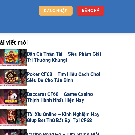
ĐĂNG NHẬP
ĐĂNG KÝ
ài viết mới
Bắn Cá Thần Tài – Siêu Phẩm Giải
Trí Thưởng Khủng!
Poker CF68 – Tìm Hiểu Cách Chơi
Siêu Dễ Cho Tân Binh
Baccarat CF68 – Game Casino
Thịnh Hành Nhất Hiện Nay
Tài Xỉu Online – Kinh Nghiệm Hay
Giúp Bet Thủ Bất Bại Tại CF68
Casino Rồng Hổ – Tựa Game Giải