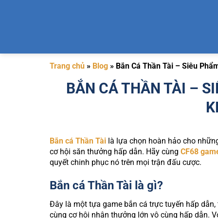
Bỏ
qua
nội
dung
Trang chủ
»
Blog
»
Bắn Cá Thần Tài – Siêu Phẩ
BẮN CÁ THẦN TÀI – 
K
Bắn cá Thần Tài
là lựa chọn hoàn hảo cho những 
cơ hội săn thưởng hấp dẫn. Hãy cùng
CF68 gam
quyết chinh phục nó trên mọi trận đấu cược.
Bắn cá Thần Tài là gì?
Đây là một tựa game bắn cá trực tuyến hấp dẫn, 
cùng cơ hội nhận thưởng lớn vô cùng hấp dẫn. Với