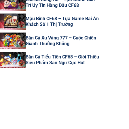
Trí Uy Tín Hàng Đầu CF68
Mậu Binh CF68 – Tựa Game Bài Ăn
Khách Số 1 Thị Trường
Bắn Cá Xu Vàng 777 – Cuộc Chiến
Giành Thưởng Khủng
Bắn Cá Tiểu Tiên CF68 – Giới Thiệu
Siêu Phẩm Săn Ngư Cực Hot