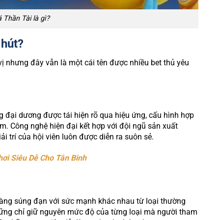
Thần Tài là gì?
 hút?
 vị nhưng đây vẫn là một cái tên được nhiều bet thủ yêu
 đại dương được tái hiện rõ qua hiệu ứng, cấu hình hợp
ềm. Công nghệ hiện đại kết hợp với đội ngũ sản xuất
i trí của hội viên luôn được diễn ra suôn sẻ.
ơi Siêu Dễ Cho Tân Binh
tàng súng đạn với sức mạnh khác nhau từ loại thường
hững chỉ giữ nguyên mức độ của từng loại mà người tham