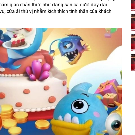
cảm giác chân thực như đang săn cá dưới đáy đại
ụ, cửa ải thú vị nhằm kích thích tinh thần của khách