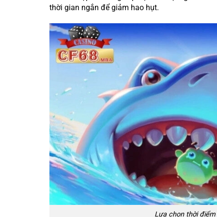
thời gian ngắn để giảm hao hụt.
Lựa chọn thời điểm “