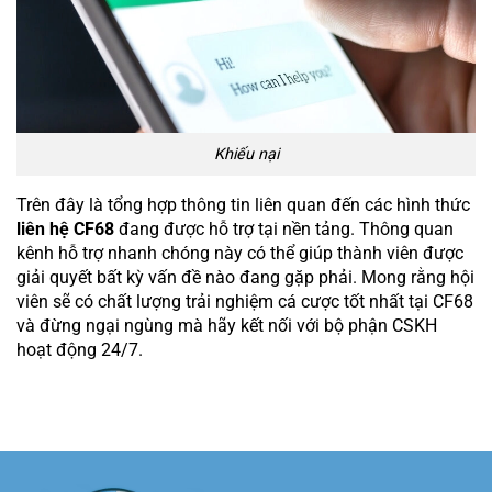
Khiếu nại
Trên đây là tổng hợp thông tin liên quan đến các hình thức
liên hệ CF68
đang được hỗ trợ tại nền tảng. Thông quan
kênh hỗ trợ nhanh chóng này có thể giúp thành viên được
giải quyết bất kỳ vấn đề nào đang gặp phải. Mong rằng hội
viên sẽ có chất lượng trải nghiệm cá cược tốt nhất tại CF68
và đừng ngại ngùng mà hãy kết nối với bộ phận CSKH
hoạt động 24/7.