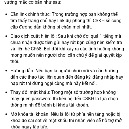
vướng mắc cơ bản như sau:
Cần link chính thức: Trong trường hợp bạn không thể
tìm thấy trang chủ hay link dự phòng thì CSKH sẽ cung
cấp đường dẫn không bị chặn mới nhất.
Giao dịch xuất hiện lỗi: Sau khi chờ đợi quá 1 tiếng mà
chưa nhận được tiền gửi hay rút bạn cũng nên kiểm tra
và liên hệ CF68. Bởi đôi khi xảy ra các tình huống không
mong muốn nên người chơi cần chú ý để giải quyết kịp
thời.
Hướng dẫn: Nếu bạn là người chơi mới và cần hướng
dẫn các thao tác liên quan đến đăng ký, đăng nhập hay
nạp rút thì đừng ngại cùng mà hãy kết nối.
Thay đổi mật khẩu: Trong một số trường hợp không
may quên password thì liên hệ đến CSKH là lựa chọn
thông minh để tránh bị khóa tài khoản.
Mở khóa tài khoản: Nếu là lỗi từ phía nền tảng hoặc bị
khóa do sai sót về mật khẩu thì nhân viên sẽ hỗ trợ mở
khóa ngay lập tức.