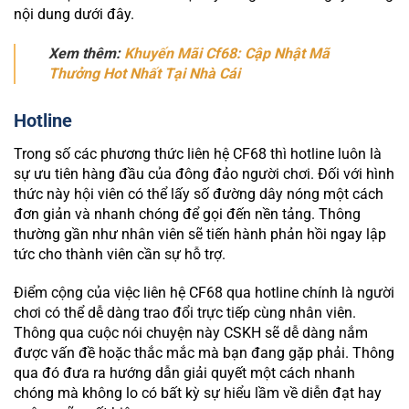
nội dung dưới đây.
Xem thêm:
Khuyến Mãi Cf68: Cập Nhật Mã
Thưởng Hot Nhất Tại Nhà Cái
Hotline
Trong số các phương thức liên hệ CF68 thì hotline luôn là
sự ưu tiên hàng đầu của đông đảo người chơi. Đối với hình
thức này hội viên có thể lấy số đường dây nóng một cách
đơn giản và nhanh chóng để gọi đến nền tảng. Thông
thường gần như nhân viên sẽ tiến hành phản hồi ngay lập
tức cho thành viên cần sự hỗ trợ.
Điểm cộng của việc liên hệ CF68 qua hotline chính là người
chơi có thể dễ dàng trao đổi trực tiếp cùng nhân viên.
Thông qua cuộc nói chuyện này CSKH sẽ dễ dàng nắm
được vấn đề hoặc thắc mắc mà bạn đang gặp phải. Thông
qua đó đưa ra hướng dẫn giải quyết một cách nhanh
chóng mà không lo có bất kỳ sự hiểu lầm về diễn đạt hay