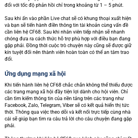
đổi với tốc độ phản hồi chỉ trong khoảng từ 1 – 5 phút.
Sau khi ấn vào phần Live chat sẽ có khung thoại xuất hiện
và bạn sẽ tiến hành điền thông tin tài khoản cùng vấn đề
cần liên hệ CF68. Sau khi nhân viên tiếp nhận sẽ nhanh
chóng đưa ra cách thức hỗ trợ phù hợp với điều bạn đang
gặp phải. Đồng thời cuộc trò chuyện này cũng sẽ được giữ
kín tuyệt đối nên thành viên hoàn toàn có thể an tâm trao
đổi.
Ứng dụng mạng xã hội
Khi tiến hành liên hệ CF68 chắc chắn không thể thiếu được
các trang mạng xã hội đầy tiện lợi dành cho hội viên. Chỉ
cần tìm kiếm thông tin của nền tảng trên các trang như
Facebook, Zalo, Telegram, Viber sẽ có kết quả hiển thị tức
thời. Thông qua việc theo dõi và kết nối trực tiếp cùng nhà
cái sẽ giúp bạn tìm ra câu trả lời cho câu chuyện đang gặp
phải.