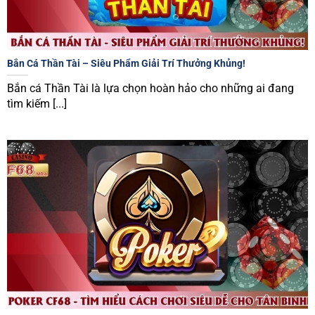
Bắn Cá Thần Tài – Siêu Phẩm Giải Trí Thưởng Khủng!
Bắn cá Thần Tài là lựa chọn hoàn hảo cho những ai đang
tìm kiếm [...]