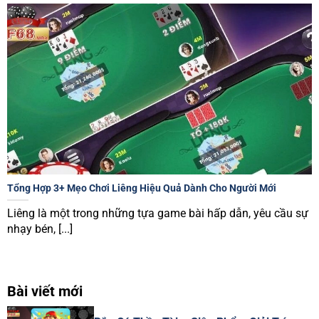
Tổng Hợp 3+ Mẹo Chơi Liêng Hiệu Quả Dành Cho Người Mới
Liêng là một trong những tựa game bài hấp dẫn, yêu cầu sự
nhạy bén, [...]
Bài viết mới