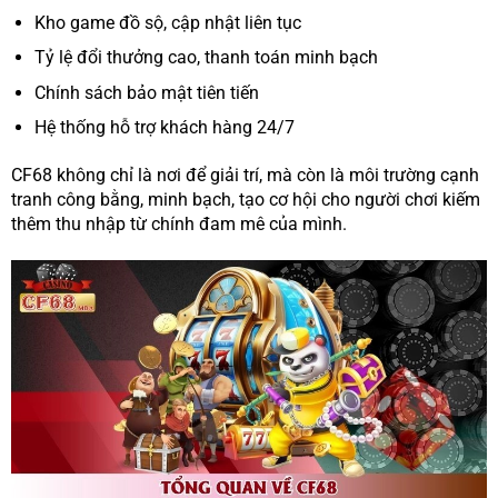
Kho game đồ sộ, cập nhật liên tục
Tỷ lệ đổi thưởng cao, thanh toán minh bạch
Chính sách bảo mật tiên tiến
Hệ thống hỗ trợ khách hàng 24/7
CF68 không chỉ là nơi để giải trí, mà còn là môi trường cạnh
tranh công bằng, minh bạch, tạo cơ hội cho người chơi kiếm
thêm thu nhập từ chính đam mê của mình.