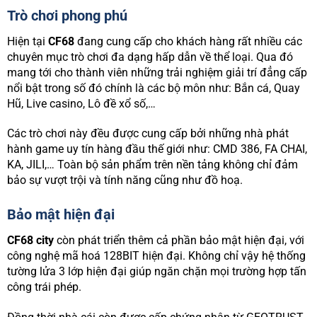
Trò chơi phong phú
Hiện tại
CF68
đang cung cấp cho khách hàng rất nhiều các
chuyên mục trò chơi đa dạng hấp dẫn về thể loại. Qua đó
mang tới cho thành viên những trải nghiệm giải trí đẳng cấp
nổi bật trong số đó chính là các bộ môn như: Bắn cá, Quay
Hũ, Live casino, Lô đề xổ số,…
Các trò chơi này đều được cung cấp bởi những nhà phát
hành game uy tín hàng đầu thế giới như: CMD 386, FA CHAI,
KA, JILI,… Toàn bộ sản phẩm trên nền tảng không chỉ đảm
bảo sự vượt trội và tính năng cũng như đồ hoạ.
Bảo mật hiện đại
CF68 city
còn phát triển thêm cả phần bảo mật hiện đại, với
công nghệ mã hoá 128BIT hiện đại. Không chỉ vậy hệ thống
tường lửa 3 lớp hiện đại giúp ngăn chặn mọi trường hợp tấn
công trái phép.