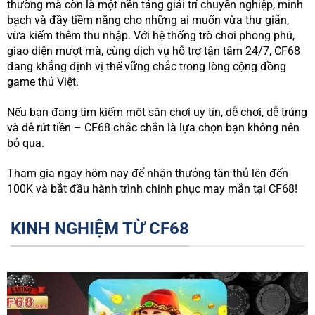
thường mà còn là một nền tảng giải trí chuyên nghiệp, minh
bạch và đầy tiềm năng cho những ai muốn vừa thư giãn,
vừa kiếm thêm thu nhập. Với hệ thống trò chơi phong phú,
giao diện mượt mà, cùng dịch vụ hỗ trợ tận tâm 24/7, CF68
đang khẳng định vị thế vững chắc trong lòng cộng đồng
game thủ Việt.
Nếu bạn đang tìm kiếm một sân chơi uy tín, dễ chơi, dễ trúng
và dễ rút tiền – CF68 chắc chắn là lựa chọn bạn không nên
bỏ qua.
Tham gia ngay hôm nay để nhận thưởng tân thủ lên đến
100K và bắt đầu hành trình chinh phục may mắn tại CF68!
KINH NGHIỆM TỪ CF68