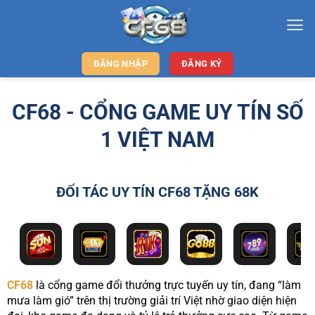
Bỏ
qua
nội
dung
ĐĂNG NHẬP
ĐĂNG KÝ
CF68 - CỔNG GAME UY TÍN SỐ
1 VIỆT NAM
ĐỐI TÁC UY TÍN CF68 TẶNG 68K
CF68
là cổng game đổi thưởng trực tuyến uy tín, đang “làm
mưa làm gió” trên thị trường giải trí Việt nhờ giao diện hiện