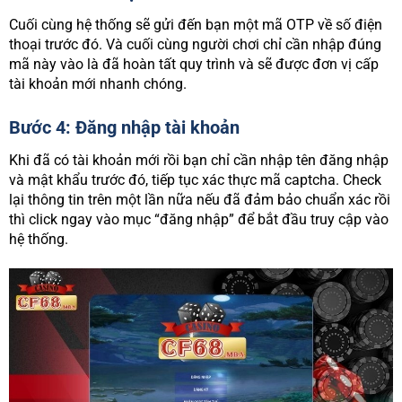
Cuối cùng hệ thống sẽ gửi đến bạn một mã OTP về số điện
thoại trước đó. Và cuối cùng người chơi chỉ cần nhập đúng
mã này vào là đã hoàn tất quy trình và sẽ được đơn vị cấp
tài khoản mới nhanh chóng.
Bước 4: Đăng nhập tài khoản
Khi đã có tài khoản mới rồi bạn chỉ cần nhập tên đăng nhập
và mật khẩu trước đó, tiếp tục xác thực mã captcha. Check
lại thông tin trên một lần nữa nếu đã đảm bảo chuẩn xác rồi
thì click ngay vào mục “đăng nhập” để bắt đầu truy cập vào
hệ thống.