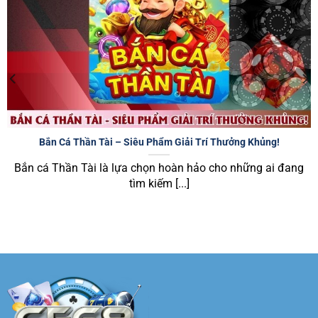
Bắn Cá Thần Tài – Siêu Phẩm Giải Trí Thưởng Khủng!
Bắn cá Thần Tài là lựa chọn hoàn hảo cho những ai đang
tìm kiếm [...]