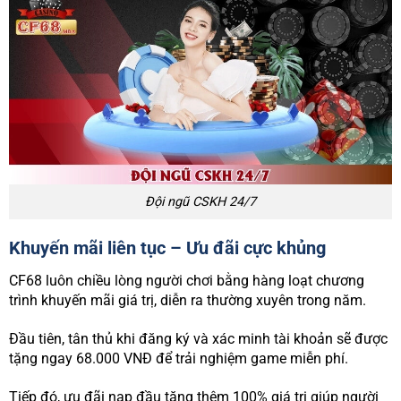
Đội ngũ CSKH 24/7
Khuyến mãi liên tục – Ưu đãi cực khủng
CF68 luôn chiều lòng người chơi bằng hàng loạt chương
trình khuyến mãi giá trị, diễn ra thường xuyên trong năm.
Đầu tiên, tân thủ khi đăng ký và xác minh tài khoản sẽ được
tặng ngay 68.000 VNĐ để trải nghiệm game miễn phí.
Tiếp đó, ưu đãi nạp đầu tặng thêm 100% giá trị giúp người