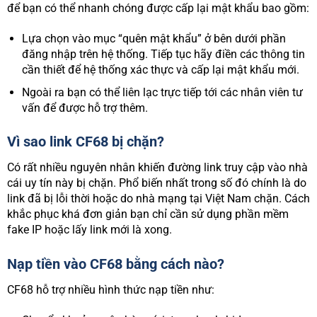
để bạn có thể nhanh chóng được cấp lại mật khẩu bao gồm:
Lựa chọn vào mục “quên mật khẩu” ở bên dưới phần
đăng nhập trên hệ thống. Tiếp tục hãy điền các thông tin
cần thiết để hệ thống xác thực và cấp lại mật khẩu mới.
Ngoài ra bạn có thể liên lạc trực tiếp tới các nhân viên tư
vấn để được hỗ trợ thêm.
Vì sao link CF68 bị chặn?
Có rất nhiều nguyên nhân khiến đường link truy cập vào nhà
cái uy tín này bị chặn. Phổ biến nhất trong số đó chính là do
link đã bị lỗi thời hoặc do nhà mạng tại Việt Nam chặn. Cách
khắc phục khá đơn giản bạn chỉ cần sử dụng phần mềm
fake IP hoặc lấy link mới là xong.
Nạp tiền vào CF68 bằng cách nào?
CF68 hỗ trợ nhiều hình thức nạp tiền như: