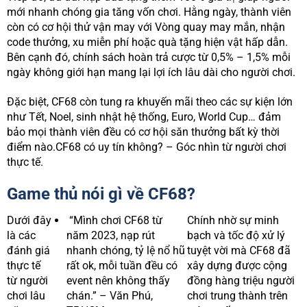
mới nhanh chóng gia tăng vốn chơi. Hằng ngày, thành viên
còn có cơ hội thử vận may với Vòng quay may mắn, nhận
code thưởng, xu miễn phí hoặc quà tặng hiện vật hấp dẫn.
Bên cạnh đó, chính sách hoàn trả cược từ 0,5% – 1,5% mỗi
ngày không giới hạn mang lại lợi ích lâu dài cho người chơi.
Đặc biệt, CF68 còn tung ra khuyến mãi theo các sự kiện lớn
như Tết, Noel, sinh nhật hệ thống, Euro, World Cup… đảm
bảo mọi thành viên đều có cơ hội săn thưởng bất kỳ thời
điểm nào.CF68 có uy tín không? – Góc nhìn từ người chơi
thực tế.
Game thủ nói gì về CF68?
Dưới đây
“Mình chơi CF68 từ
Chính nhờ sự minh
là các
năm 2023, nạp rút
bạch và tốc độ xử lý
đánh giá
nhanh chóng, tỷ lệ nổ hũ
tuyệt vời mà CF68 đã
thực tế
rất ok, mỗi tuần đều có
xây dựng được cộng
từ người
event nên không thấy
đồng hàng triệu người
chơi lâu
chán.” – Văn Phú,
chơi trung thành trên