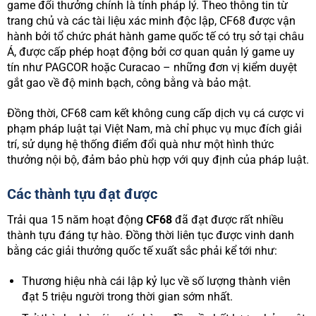
game đổi thưởng chính là tính pháp lý. Theo thông tin từ
trang chủ và các tài liệu xác minh độc lập, CF68 được vận
hành bởi tổ chức phát hành game quốc tế có trụ sở tại châu
Á, được cấp phép hoạt động bởi cơ quan quản lý game uy
tín như PAGCOR hoặc Curacao – những đơn vị kiểm duyệt
gắt gao về độ minh bạch, công bằng và bảo mật.
Đồng thời, CF68 cam kết không cung cấp dịch vụ cá cược vi
phạm pháp luật tại Việt Nam, mà chỉ phục vụ mục đích giải
trí, sử dụng hệ thống điểm đổi quà như một hình thức
thưởng nội bộ, đảm bảo phù hợp với quy định của pháp luật.
Các thành tựu đạt được
Trải qua 15 năm hoạt động
CF68
đã đạt được rất nhiều
thành tựu đáng tự hào. Đồng thời liên tục được vinh danh
bằng các giải thưởng quốc tế xuất sắc phải kể tới như:
Thương hiệu nhà cái lập kỷ lục về số lượng thành viên
đạt 5 triệu người trong thời gian sớm nhất.