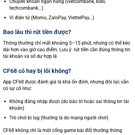
Chuyển khoản ngân hàng (vietcombank, bidv,
techcombank…)
Ví điện tử (Momo, ZaloPay, ViettelPay…)
Bao lâu thì rút tiền được?
Thông thường chỉ mất khoảng 5–15 phút, nhưng có thể kéo
dài hơn vào giờ cao điểm. Lưu ý: rút tiền cần đúng thông tin
tài khoản và số dư hợp lệ.
CF68 có hay bị lỗi không?
App CF68 được đánh giá là khá ổn định, nhưng đôi lúc vẫn
có sự cố như:
Không đăng nhập được (do bảo trì hoặc sai thông tin tài
khoản)
Trò chơi bị lag (thường là do mạng người chơi)
CF68 không chỉ là một cổng game bài đổi thưởng thông