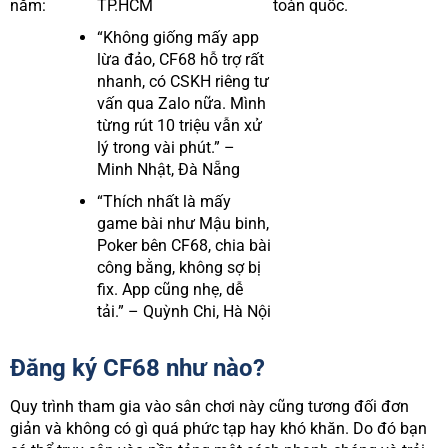
năm:
TP.HCM
toàn quốc.
“Không giống mấy app
lừa đảo, CF68 hỗ trợ rất
nhanh, có CSKH riêng tư
vấn qua Zalo nữa. Mình
từng rút 10 triệu vẫn xử
lý trong vài phút.” –
Minh Nhật, Đà Nẵng
“Thích nhất là mấy
game bài như Mậu binh,
Poker bên CF68, chia bài
công bằng, không sợ bị
fix. App cũng nhẹ, dễ
tải.” – Quỳnh Chi, Hà Nội
Đăng ký CF68 như nào?
Quy trình tham gia vào sân chơi này cũng tương đối đơn
giản và không có gì quá phức tạp hay khó khăn. Do đó bạn