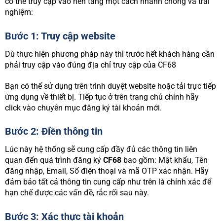
có thể truy cập vào nền tảng một cách nhanh chóng và trải
nghiệm:
Bước 1: Truy cập website
Dù thực hiện phương pháp này thì trước hết khách hàng cần
phải truy cập vào đúng địa chỉ truy cập của CF68
Bạn có thể sử dụng trên trình duyệt website hoặc tải trực tiếp
ứng dụng về thiết bị. Tiếp tục ở trên trang chủ chính hãy
click vào chuyên mục đăng ký tài khoản mới.
Bước 2: Điền thông tin
Lúc này hệ thống sẽ cung cấp đầy đủ các thông tin liên
quan đến quá trình đăng ký
CF68
bao gồm: Mật khẩu, Tên
đăng nhập, Email, Số điện thoại và mã OTP xác nhận. Hãy
đảm bảo tất cả thông tin cung cấp như trên là chính xác để
hạn chế được các vấn đề, rắc rối sau này.
Bước 3: Xác thực tài khoản