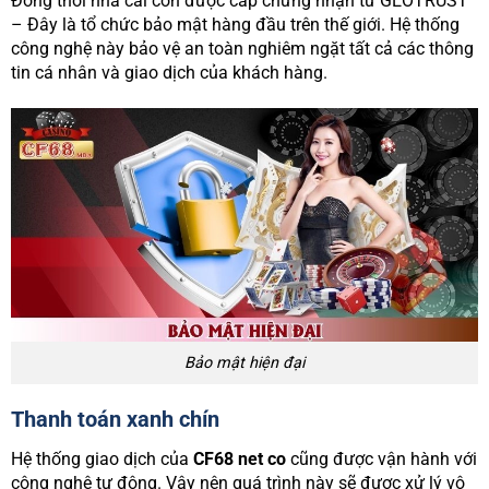
Đồng thời nhà cái còn được cấp chứng nhận từ GEOTRUST
– Đây là tổ chức bảo mật hàng đầu trên thế giới. Hệ thống
công nghệ này bảo vệ an toàn nghiêm ngặt tất cả các thông
tin cá nhân và giao dịch của khách hàng.
Bảo mật hiện đại
Thanh toán xanh chín
Hệ thống giao dịch của
CF68 net co
cũng được vận hành với
công nghệ tự động. Vậy nên quá trình này sẽ được xử lý vô